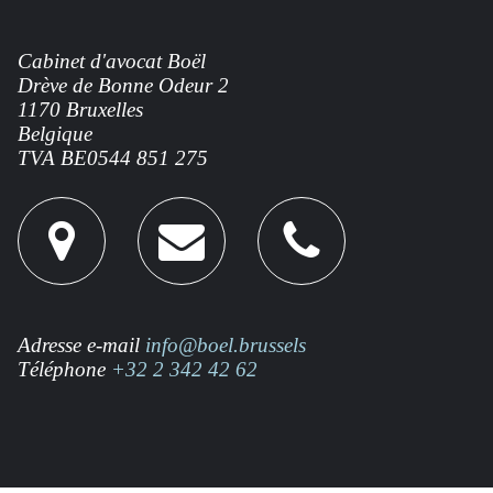
Afficher
Nous
Nous
Cabinet d'avocat Boël
l'adresse
contacter
contacter
Drève de Bonne Odeur 2
1170 Bruxelles
Belgique
TVA
BE0544
851 275
sur
par
par
Google
téléphone
e-
Adresse e-mail
info@boel.brussels
Map
mail
Téléphone
+32 2 342 42 62