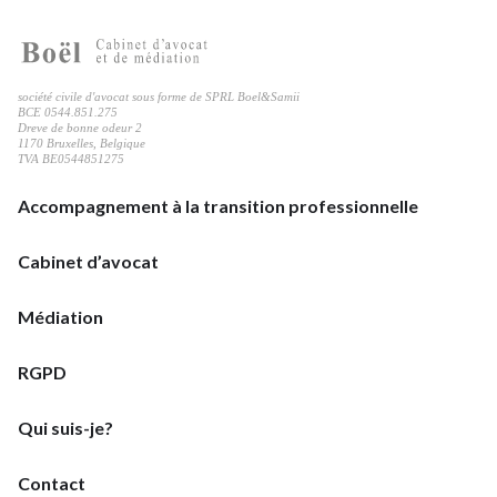
mon
profil
société civile d'avocat sous forme de SPRL Boel&Samii
LinkedIn
BCE 0544.851.275
Dreve de bonne odeur 2
1170 Bruxelles, Belgique
TVA BE0544851275
Accompagnement à la transition professionnelle
Cabinet d’avocat
Médiation
RGPD
Qui suis-je?
Contact