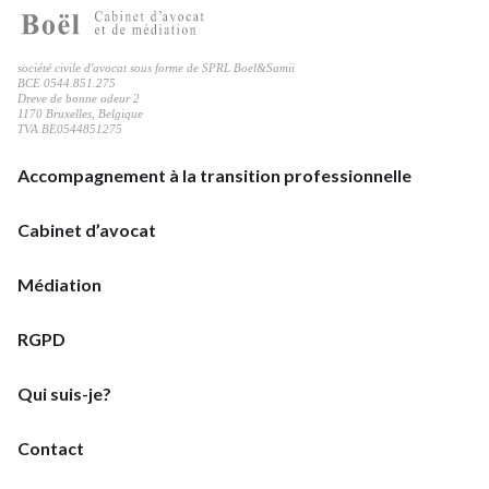
profil
société civile d'avocat sous forme de SPRL Boel&Samii
LinkedIn
BCE 0544.851.275
Dreve de bonne odeur 2
1170 Bruxelles, Belgique
TVA BE0544851275
Accompagnement à la transition professionnelle
Cabinet d’avocat
Médiation
RGPD
Qui suis-je?
Contact