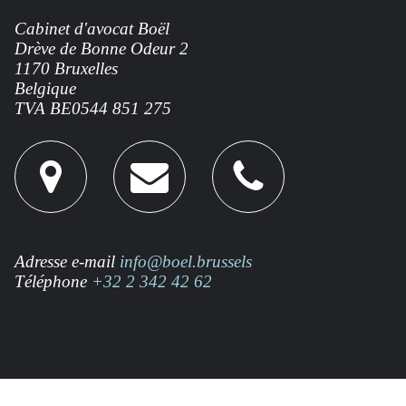
Cabinet d'avocat Boël
l'adresse
contacter
contacter
Drève de Bonne Odeur 2
1170 Bruxelles
Belgique
TVA
BE0544
851 275
sur
par
par
Google
téléphone
e-
Adresse e-mail
info@boel.brussels
Map
mail
Téléphone
+32 2 342 42 62
mon